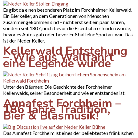
Es gibt da einen besonderen Platz im Forchheimer Kellerwald.
Ein Bierkeller, an dem Generationen von Menschen
zusammengekommen sind – nicht erst seit ein paar Jahren,
sondern seit 1807, noch bevor die Eisenbahn erfunden wurde,
bevor es Autos gab oder bevor Fußball eine Sportart war. Das
ist der Neder Keller.
Kellerwald Entstehung
– Wie aus Wallfahrt
eine Legende wurde
Unter den Bäumen: Die Geschichte des Forchheimer
Kellerwalds, seiner Besonderheit und wie er entstanden ist.
Annafest Forchheim –
186 Jahre Tradition,
Bier & Blasmusik!
Das Annafest Forchheim ist eines der beliebtesten fränkischen