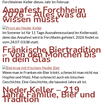
Forchheimer Keller dieses Jahr im Februar.
Annafest Forchheim
2026 – Alles was du
wissen musst
Im Sommer ist für 11 Tage Ausnahmezustand im Kellerwald,
denn das Annafest wird in Forchheim gefeiert. 2026 findet es
vom 24.07-03.08 statt.
Fränkische Biertradition
– Von den Mönchen bis
in dein Glas
Wenn man in Franken ein Bier trinkt, schmeckt man nicht nur
Hopfen und Malz. Man schmeckt auch ein bisschen
Geschichte. Eine Geschichte, die tausend Jahre alt ist.
Neder Keller – 219
Jahre Familie, Bier und
Tradition